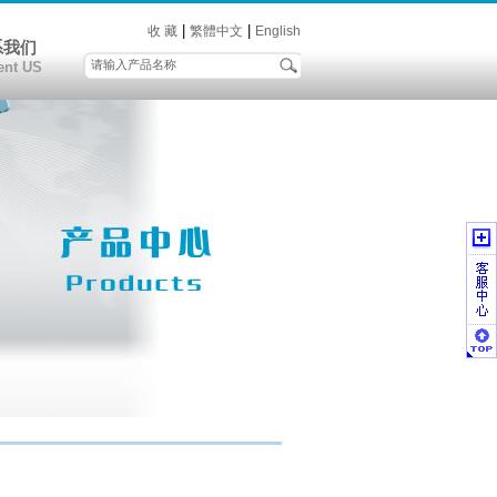
|
|
收 藏
繁體中文
English
系我们
ent US