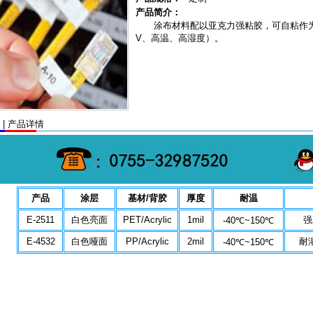
产品简介：
涂布材料配以亚克力强粘胶，可自粘作
V、高温、高湿度）。
| 产品详情
产品
涂层
基材/背胶
厚度
耐温
E-2511
白色亮面
PET/Acrylic
1mil
强
-40℃~150℃
E-4532
白色哑面
PP/Acrylic
2mil
耐
-40℃~150℃