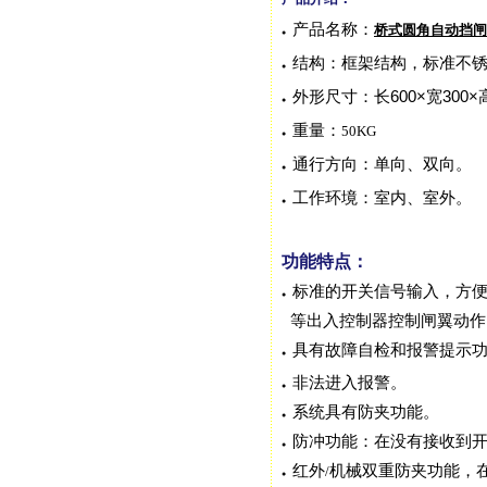
产品名称
：
桥式圆角自动挡闸
●
结构：框架结构，标准不
●
外形尺寸：
长
600×
宽
300×
●
重量：
50KG
●
通行方向：单向、双向。
●
工作环境：室内、室外。
●
功能特点：
标准的开关信号输入，方
●
等出入控制器控制闸翼动
作
具有故障自检和报警提示
●
非法进入报警。
●
系统具有防夹功能。
●
防冲功能：在没有接收到
●
红外
机械双重防夹功能，
/
●