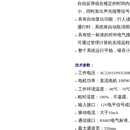
自动反弹或在
规定的时间
内
小，同时发出声光报警信
号
具有自动复位功能：行人
●
通行时，系
统将自动取消
用
具有统一标准的对外电气
●
可通过管理
计算机实现远
程
整个系统运行平稳，噪音
●
技术参数：
工作电压：
±
AC220
10%V,50
●
电机功率：直流电机
100W
●
工作环境温度：
℃
-90
– 70
●
相对湿度：≤
，不凝露
90%
●
输入接口：
电平信号或
12V
●
驱动电流：大于
10mA
●
通信接口：
电气标准
RS485
●
最大通道宽：
550mm
●