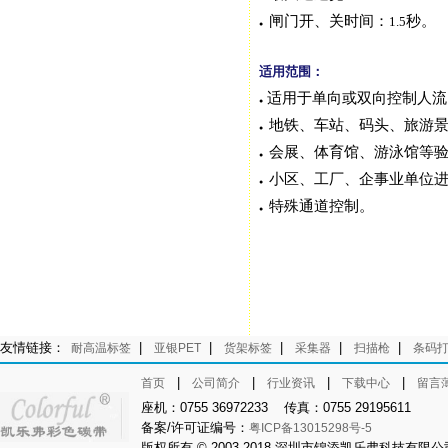
闸门开、关时间：
秒。
1.5
●
适用范围：
适用于单向或双向控制人流
●
地铁、车站、码头、旅游
●
会展、体育馆、游泳馆等
●
小区、工厂、企事业单位
●
特殊通道控制。
●
友情链接：
|
|
|
|
|
耐高温标签
亚银PET
货架标签
采集器
扫描枪
条码
|
|
|
|
首页
公司简介
行业资讯
下载中心
留言
座机：0755 36972233 传真：0755 29195611
备案/许可证编号：
粤ICP备13015298号-5
版权所有 © 2003-2018 深圳市锦添凯乐弗科技有限