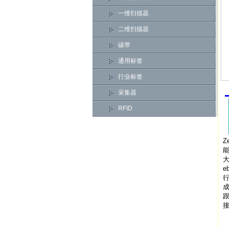
一维扫描器
二维扫描器
碳带
通用标签
行业标签
采集器
RFID
Z
能
大
e
行
跟