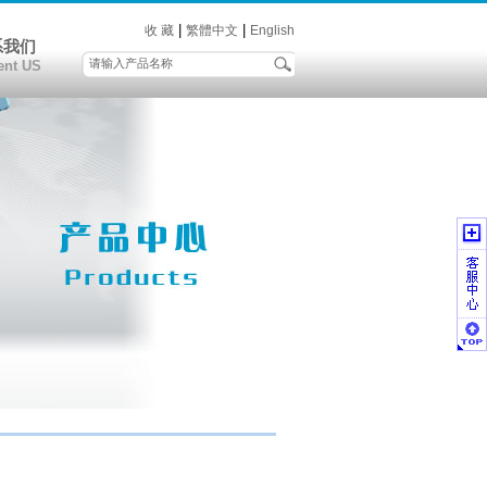
|
|
收 藏
繁體中文
English
系我们
ent US