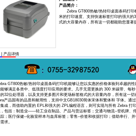
产品简介：
Zebra GT800热敏/热转印桌面条码打
米的打印速度、支持快速标签打印的强大的3
式的大容量内存，所有这一切都能助您显著
| 产品详情
ebra GT800热敏/热转印桌面条码打印机能够让您以实惠的价格体验到卓越
能够满足各类中、低强度打印应用的要求。几乎无需更换的 300 米碳带、每秒
的32位处理器，以及支持更多图片和更场标签格式的大容量内存，所有这一切都能
bra产品固有的品质和耐用性，支持中文GB18030简体宋体和繁体和 字体。通过
集成，而借助内置的 EPL和强大的 ZPL编程语言，则可实现与所有 Zebra 
成，包括：制造业——轻工业在制品、产品与货运标签；交通与物流--登机牌、停
踪；医疗保健--化验室样本与血库标签；零售--价签和收据打印；借助串行、并行和
接需求。