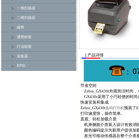
一维扫描器
二维扫描器
碳带
通用标签
行业标签
| 产品详情
采集器
RFID
节省空间
Zebra_GX430t外观简洁时
GX430t采用了小巧轻便的时
快速安装和集成
Zebra_GX430t
预装了E
条码打印机
打印速度快，操作简单。
直观、轻松加载介质
机身侧面介质装入设计有效消
颜色编码提示为新用户提供加载
发光可移动传感器在整个介质都