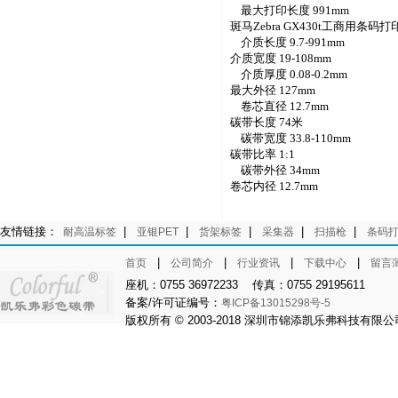
最大打印长度 991mm
斑马Zebra GX430t工商用条
介质长度 9.7-991mm
介质宽度 19-108mm
介质厚度 0.08-0.2mm
最大外径 127mm
卷芯直径 12.7mm
碳带长度 74米
碳带宽度 33.8-110mm
碳带比率 1:1
碳带外径 34mm
卷芯内径 12.7mm
友情链接：
|
|
|
|
|
耐高温标签
亚银PET
货架标签
采集器
扫描枪
条码
|
|
|
|
首页
公司简介
行业资讯
下载中心
留言
座机：0755 36972233 传真：0755 29195611
备案/许可证编号：
粤ICP备13015298号-5
版权所有 © 2003-2018 深圳市锦添凯乐弗科技有限