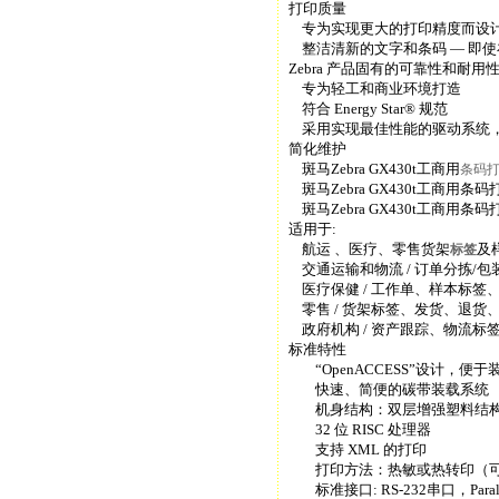
打印质量
专为实现更大的打印精度而设
整洁清新的文字和条码 — 即
Zebra 产品固有的可靠性和耐用
专为轻工和商业环境打造
符合 Energy Star® 规范
采用实现最佳性能的驱动系统
简化维护
斑马Zebra GX430t工商用
条码
斑马Zebra GX430t工商
斑马Zebra GX430t工商
适用于:
航运 、医疗、零售货架
及
标签
交通运输和物流 / 订单分拣/
医疗保健 / 工作单、样本标签
零售 / 货架标签、发货、退货
政府机构 / 资产跟踪、物流标
标准特性
“OpenACCESS”设计，便于
快速、简便的碳带装载系统
机身结构：双层增强塑料结
32 位 RISC 处理器
支持 XML 的打印
打印方法：热敏或热转印（
标准接口: RS-232串口，Paralle