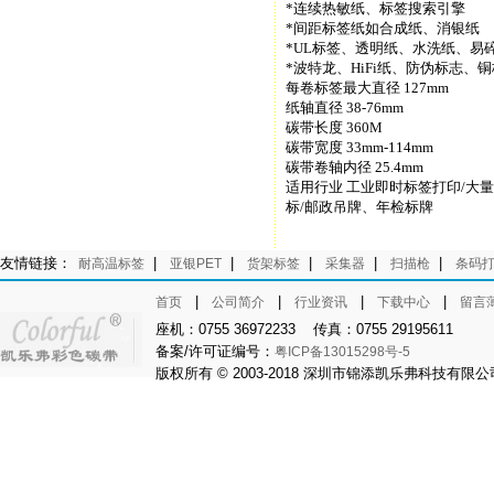
*连续热敏纸、标签搜索引擎
*间距标签纸如合成纸、消银纸
*UL标签、透明纸、水洗纸、易
*波特龙、HiFi纸、防伪标志、
每卷标签最大直径 127mm
纸轴直径 38-76mm
碳带长度 360M
碳带宽度 33mm-114mm
碳带卷轴内径 25.4mm
适用行业 工业即时标签打印/大
标/邮政吊牌、年检标牌
友情链接：
|
|
|
|
|
耐高温标签
亚银PET
货架标签
采集器
扫描枪
条码
|
|
|
|
首页
公司简介
行业资讯
下载中心
留言
座机：0755 36972233 传真：0755 29195611
备案/许可证编号：
粤ICP备13015298号-5
版权所有 © 2003-2018 深圳市锦添凯乐弗科技有限