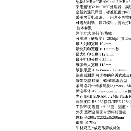
配备8 MB of DRAM and 2 M
采用超强32-bit RISC处理
全新的通讯界面，标准配置3种打印接
采用内置电源设计，用户不再需
可选配剥纸、裁刀模组，提高打
技术参数
列印方式 热转印/热敏
分辨率（解析度） 203dpi（8点
最大列印宽度 104mm
最快列印宽度 101.6mm/秒
最大打印长度 812.8mm
最小打印长度 6.35mm
纸张最大宽度 118mm
纸张厚度 0.0635mm - 0.254mm
纸张感测器 可调整的穿透式或
碳带类型 蜡基、蜡/树脂混合型
条码 各种
条码及logmars，Ma
一维
标准字体 9 alpha-numeric fonts
内存 8MB SDRAM，2MB Flash
通信接口 RS-232接口/IEEE 128
工作环境 温度：5-35度，湿度：30
外壳 重型金属壳带塑料前面板
体积 长290x宽232x高260mm
重量 10.7lbs
印材规范 *成卷吊牌或标签