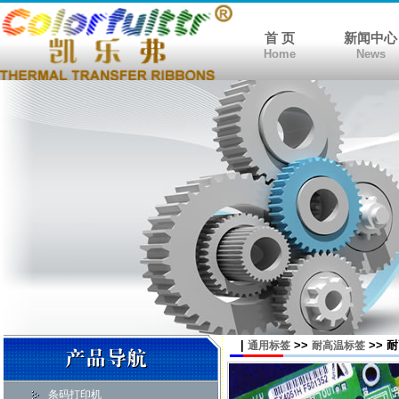
首 页
新闻中心
Home
News
|
>>
>> 
通用标签
耐高温标签
条码打印机