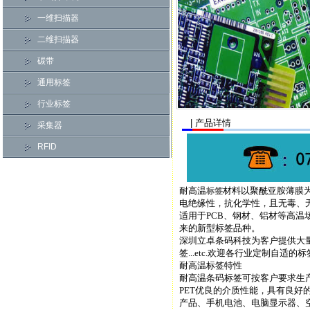
一维扫描器
二维扫描器
碳带
通用标签
行业标签
| 产品详情
采集器
RFID
耐高温
材料以聚酰亚胺薄膜
标签
电绝缘性，抗化学性，且无毒、
适用于PCB、钢材、铝材等高
来的新型标签品种。
深圳立卓条码科技为客户提供大量的
签...etc.欢迎各行业定制自适的
耐高温标签特性
耐高温条码标签可按客户要求生产。
PET优良的介质性能，具有良
产品、手机电池、电脑显示器、