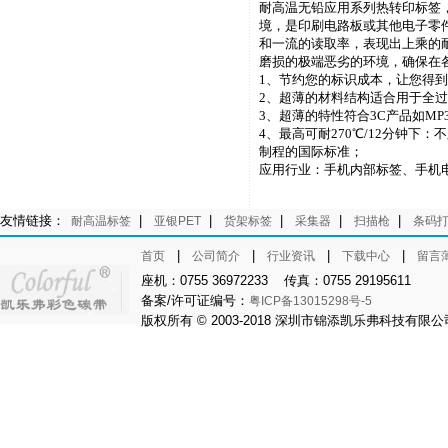
耐高温无铅应用系列热转印标签
境，是印刷电路板或其他电子零
和一流的读取率，表现出上乘的
磨损的极端恶劣的环境，确保在
1、节约您的标识成本，让您得
2、超薄的材料结构适合用于全
3、超薄的特性符合3C产品如M
4、最高可耐270℃/12分钟
制程的国际标准；
应用行业：手机内部标签、手机
友情链接：
|
|
|
|
|
耐高温标签
亚银PET
货架标签
采集器
扫描枪
条码
|
|
|
|
首页
公司简介
行业资讯
下载中心
留言
座机：0755 36972233 传真：0755 29195611
备案/许可证编号：
粤ICP备13015298号-5
版权所有 © 2003-2018 深圳市锦添凯乐弗科技有限