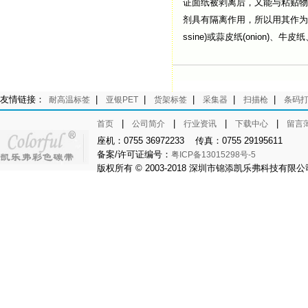
证面纸被剥离后，又能与粘贴物具
剂具有隔离作用，所以用其作为
ssine)或蒜皮纸(onion)、牛
友情链接：
|
|
|
|
|
耐高温标签
亚银PET
货架标签
采集器
扫描枪
条码
|
|
|
|
首页
公司简介
行业资讯
下载中心
留言
座机：0755 36972233 传真：0755 29195611
备案/许可证编号：
粤ICP备13015298号-5
版权所有 © 2003-2018 深圳市锦添凯乐弗科技有限