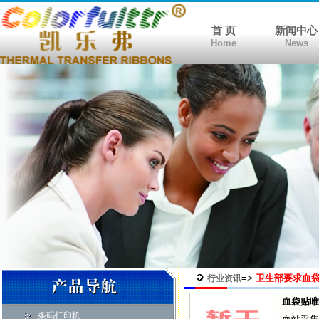
首 页
新闻中心
Home
News
=>
卫生部要求血
行业资讯
血袋贴唯
条码打印机